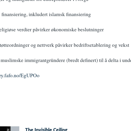
l finansiering, inkludert islamsk finansiering
ligiøse verdier påvirker økonomiske beslutninger
øtteordninger og nettverk påvirker bedriftsetablering og vekst
r muslimske immigrantgründere (bredt definert) til å delta i und
vey.fafo.no/EgUPOo
The Invisible Ceiling