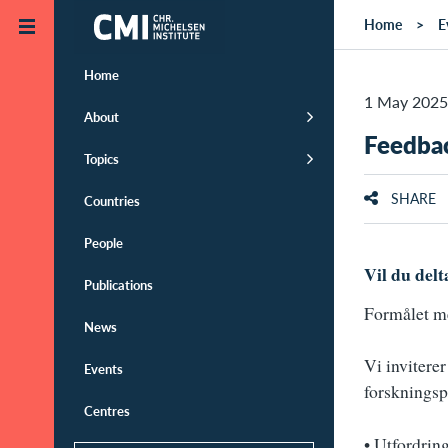
Skip to main content
Home
E
Home
1 May 2025 
About
Feedbac
Topics
SHARE
Countries
People
Vil du del
Publications
Formålet me
News
Vi inviterer
Events
forskningsp
Centres
•
Utfordring