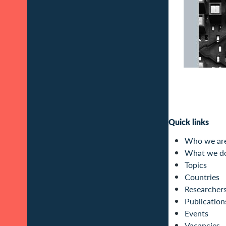
Quick links
Who we ar
What we d
Topics
Countries
Researcher
Publication
Events
Vacancies