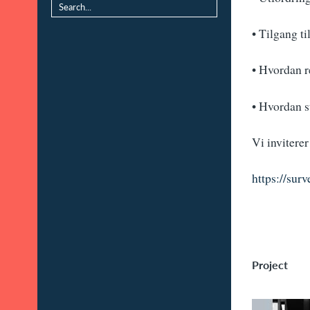
•
Tilgang ti
•
Hvordan re
•
Hvordan st
Vi invitere
https://sur
Project