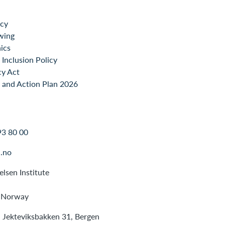
icy
wing
ics
Inclusion Policy
cy Act
 and Action Plan 2026
93 80 00
.no
lsen Institute
 Norway
: Jekteviksbakken 31, Bergen