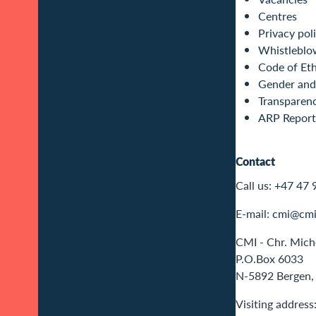
Centres
Privacy pol
Whistleblo
Code of Eth
Gender and 
Transparen
ARP Report
Contact
Call us:
+47 47 
E-mail:
cmi@cmi
CMI - Chr. Miche
P.O.Box 6033
N-5892 Bergen,
Visiting address