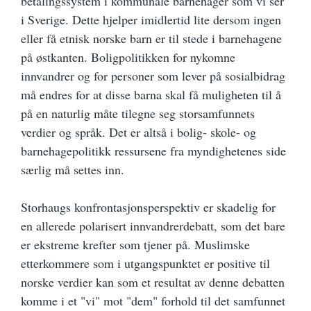
betalingssystem i kommunale barnehager som vi ser
i Sverige. Dette hjelper imidlertid lite dersom ingen
eller få etnisk norske barn er til stede i barnehagene
på østkanten. Boligpolitikken for nykomne
innvandrer og for personer som lever på sosialbidrag
må endres for at disse barna skal få muligheten til å
på en naturlig måte tilegne seg storsamfunnets
verdier og språk. Det er altså i bolig- skole- og
barnehagepolitikk ressursene fra myndighetenes side
særlig må settes inn.
Storhaugs konfrontasjonsperspektiv er skadelig for
en allerede polarisert innvandrerdebatt, som det bare
er ekstreme krefter som tjener på. Muslimske
etterkommere som i utgangspunktet er positive til
norske verdier kan som et resultat av denne debatten
komme i et "vi" mot "dem" forhold til det samfunnet