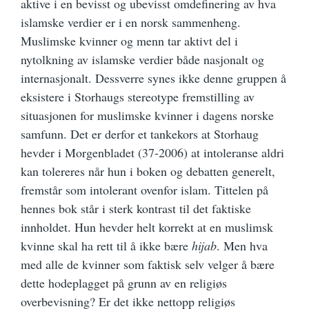
aktive i en bevisst og ubevisst omdefinering av hva
islamske verdier er i en norsk sammenheng.
Muslimske kvinner og menn tar aktivt del i
nytolkning av islamske verdier både nasjonalt og
internasjonalt. Dessverre synes ikke denne gruppen å
eksistere i Storhaugs stereotype fremstilling av
situasjonen for muslimske kvinner i dagens norske
samfunn. Det er derfor et tankekors at Storhaug
hevder i Morgenbladet (37-2006) at intoleranse aldri
kan tolereres når hun i boken og debatten generelt,
fremstår som intolerant ovenfor islam. Tittelen på
hennes bok står i sterk kontrast til det faktiske
innholdet. Hun hevder helt korrekt at en muslimsk
kvinne skal ha rett til å ikke bære
hijab
. Men hva
med alle de kvinner som faktisk selv velger å bære
dette hodeplagget på grunn av en religiøs
overbevisning? Er det ikke nettopp religiøs