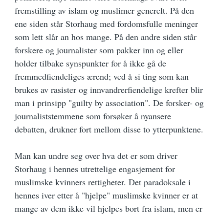
fremstilling av islam og muslimer generelt. På den
ene siden står Storhaug med fordomsfulle meninger
som lett slår an hos mange. På den andre siden står
forskere og journalister som pakker inn og eller
holder tilbake synspunkter for å ikke gå de
fremmedfiendeliges ærend; ved å si ting som kan
brukes av rasister og innvandrerfiendelige krefter blir
man i prinsipp "guilty by association". De forsker- og
journaliststemmene som forsøker å nyansere
debatten, drukner fort mellom disse to ytterpunktene.
Man kan undre seg over hva det er som driver
Storhaug i hennes utrettelige engasjement for
muslimske kvinners rettigheter. Det paradoksale i
hennes iver etter å "hjelpe" muslimske kvinner er at
mange av dem ikke vil hjelpes bort fra islam, men er