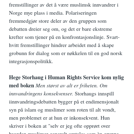
fremstillinger av det å være muslimsk innvandrer i
Norge mye plass i media. Polariseringen
fremmedgjør store deler av den gruppen som
debatten dreier seg om, og det er bare ekstreme
krefter som tjener på en konfrontasjonslinje. Svart-
hvitt fremstillinger hindrer arbeidet med å skape
grobunn for dialog som er nøkkelen til en god norsk
integrasjonspolitikk.
Hege Storhaug i Human Rights Service kom nylig
med boken
Men størst av alt er friheten. Om
innvandringens konsekvenser.
Storhaugs innspill
iinnvandringsdebatten bygger på et endimensjonalt
syn på islam og muslimer som roten til alt vondt,
men problemet er at hun er inkonsekvent. Hun
skriver i boken at "selv er jeg ofte opprørt over
hvordan muslimer generelt omtales som èn gruppe.