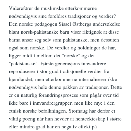
Viderefører de muslimske etterkommerne
nødvendigvis sine foreldres tradisjoner og verdier?
Den norske pedagogen Sissel Østbergs undersøkelse
blant norsk-pakistanske barn viser riktignok at disse
barna anser seg selv som pakistanske, men dessuten
også som norske. De verdier og holdninger de har,
ligger midt i mellom det "norske" og det
"pakistanske". Første generasjons innvandrere
reproduserer i stor grad tradisjonelle verdier fra
hjemlandet, men etterkommerne internaliserer ikke
nødvendigvis hele denne pakken av tradisjoner. Dette
er en naturlig forandringsprosess som pågår over tid
ikke bare i innvandrergrupper, men like mye i den
etnisk norske befolkningen. Storhaug har derfor et
viktig poeng når hun hevder at henteekteskap i større
eller mindre grad har en negativ effekt på