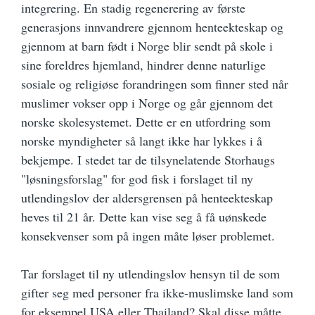
integrering. En stadig regenerering av første
generasjons innvandrere gjennom henteekteskap og
gjennom at barn født i Norge blir sendt på skole i
sine foreldres hjemland, hindrer denne naturlige
sosiale og religiøse forandringen som finner sted når
muslimer vokser opp i Norge og går gjennom det
norske skolesystemet. Dette er en utfordring som
norske myndigheter så langt ikke har lykkes i å
bekjempe. I stedet tar de tilsynelatende Storhaugs
"løsningsforslag" for god fisk i forslaget til ny
utlendingslov der aldersgrensen på henteekteskap
heves til 21 år. Dette kan vise seg å få uønskede
konsekvenser som på ingen måte løser problemet.
Tar forslaget til ny utlendingslov hensyn til de som
gifter seg med personer fra ikke-muslimske land som
for eksempel USA eller Thailand? Skal disse måtte