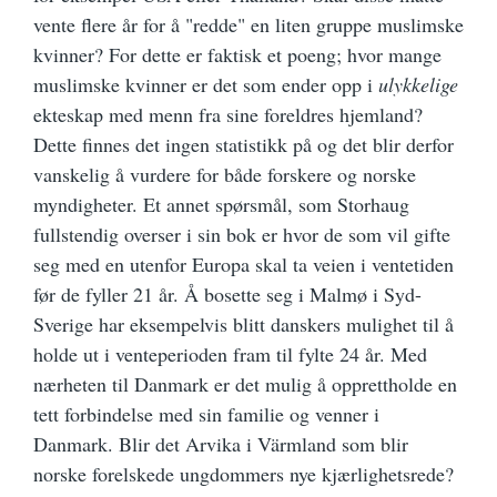
vente flere år for å "redde" en liten gruppe muslimske
kvinner? For dette er faktisk et poeng; hvor mange
muslimske kvinner er det som ender opp i
ulykkelige
ekteskap med menn fra sine foreldres hjemland?
Dette finnes det ingen statistikk på og det blir derfor
vanskelig å vurdere for både forskere og norske
myndigheter. Et annet spørsmål, som Storhaug
fullstendig overser i sin bok er hvor de som vil gifte
seg med en utenfor Europa skal ta veien i ventetiden
før de fyller 21 år. Å bosette seg i Malmø i Syd-
Sverige har eksempelvis blitt danskers mulighet til å
holde ut i venteperioden fram til fylte 24 år. Med
nærheten til Danmark er det mulig å opprettholde en
tett forbindelse med sin familie og venner i
Danmark. Blir det Arvika i Värmland som blir
norske forelskede ungdommers nye kjærlighetsrede?