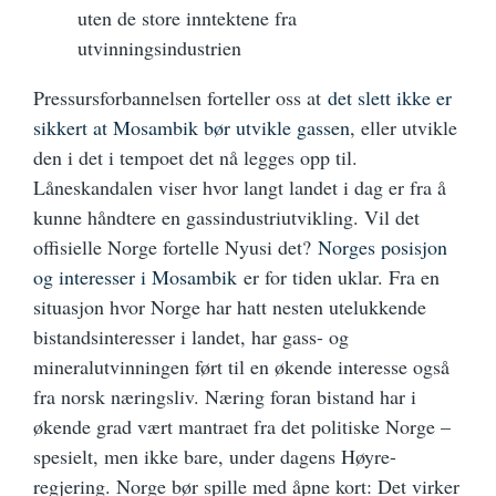
uten de store inntektene fra
utvinningsindustrien
Pressursforbannelsen forteller oss at
det slett ikke er
sikkert at Mosambik bør utvikle gassen
, eller utvikle
den i det i tempoet det nå legges opp til.
Låneskandalen viser hvor langt landet i dag er fra å
kunne håndtere en gassindustriutvikling. Vil det
offisielle Norge fortelle Nyusi det?
Norges posisjon
og interesser i Mosambik
er for tiden uklar. Fra en
situasjon hvor Norge har hatt nesten utelukkende
bistandsinteresser i landet, har gass- og
mineralutvinningen ført til en økende interesse også
fra norsk næringsliv. Næring foran bistand har i
økende grad vært mantraet fra det politiske Norge –
spesielt, men ikke bare, under dagens Høyre-
regjering. Norge bør spille med åpne kort: Det virker