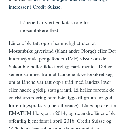
interesser i Credit Suisse
.
Lånene har vært en katastrofe for
mosambikere flest
Lånene ble tatt opp i hemmelighet uten at
Mosambiks giverland (blant andre Norge) eller Det
internasjonale pengefondet (IMF) visste om det.
Saken ble heller ikke forelagt parlamentet. Det er
senere kommet fram at bankene ikke forsikret seg
om at lånene var tatt opp i tråd med landets lover
eller hadde gyldig statsgaranti. Ei heller foretok de
en risikovurdering som bør ligge til grunn for god
forretningspraksis (due diligence). Låneopptaket for
EMATUM ble kjent i 2014, og de andre lånene ble
offentlig kjent først i april 2016. Credit Suisse og
VTB-bank har siden solgt de mosambikiske