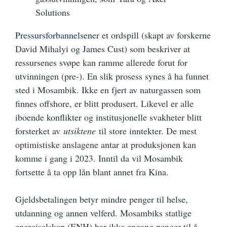
Solutions
Pressursforbannelsen
er et ordspill (skapt av forskerne
David Mihalyi og James Cust) som beskriver at
ressursenes svøpe kan ramme allerede forut for
utvinningen (pre-). En slik prosess synes å ha funnet
sted i Mosambik. Ikke en fjert av naturgassen som
finnes offshore, er blitt produsert. Likevel er alle
iboende konflikter og institusjonelle svakheter blitt
forsterket av
utsiktene
til store inntekter. De mest
optimistiske anslagene antar at produksjonen kan
komme i gang i 2023. Inntil da vil Mosambik
fortsette å ta opp lån blant annet fra Kina.
Gjeldsbetalingen betyr mindre penger til helse,
utdanning og annen velferd. Mosambiks statlige
energiselskap (ENH) har ikke engang penger til å