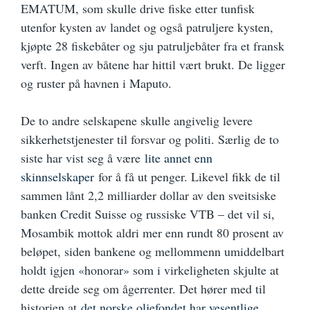
EMATUM, som skulle drive fiske etter tunfisk
utenfor kysten av landet og også patruljere kysten,
kjøpte 28 fiskebåter og sju patruljebåter fra et fransk
verft. Ingen av båtene har hittil vært brukt. De ligger
og ruster på havnen i Maputo.
De to andre selskapene skulle angivelig levere
sikkerhetstjenester til forsvar og politi. Særlig de to
siste har vist seg å være
lite annet enn
skinnselskaper
for å få ut penger. Likevel fikk de til
sammen lånt 2,2 milliarder dollar av den sveitsiske
banken Credit Suisse og russiske VTB – det vil si,
Mosambik mottok aldri mer enn rundt 80 prosent av
beløpet, siden bankene og mellommenn umiddelbart
holdt igjen «honorar» som i virkeligheten skjulte at
dette dreide seg om ågerrenter. Det hører med til
historien at
det norske oljefondet har vesentlige