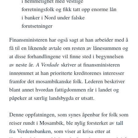
i hemmelighet med vestlige
forretningsfolk og fikk tatt opp enorme lån
i banker i Nord under falske
forutsetninger
Finansministeren har også sagt at han arbeider med å
få til en liknende avtale om resten av lånesummen og
at disse forhandlingene vil finne sted i begynnelsen
av neste år.
A Verdade
skriver at finansministeren
innrømmet at han prioriterte kreditorenes interesser
framfor det mosambikanske folk. Lederen beskriver
blant annet hvordan fattigdommen rår i landet og
påpeker at særlig landsbygda er utsatt.
Denne oppfatningen, som synes åpenbar for folk som
reiser rundt i Mosambik, ble nylig forsterket av
tall
fra Verdensbanken
, som viser at krisa etter at