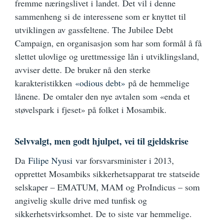
fremme næringslivet i landet. Det vil i denne
sammenheng si de interessene som er knyttet til
utviklingen av gassfeltene. The Jubilee Debt
Campaign, en organisasjon som har som formål å få
slettet ulovlige og urettmessige lån i utviklingsland,
avviser dette. De bruker nå den sterke
karakteristikken
«odious debt»
på de hemmelige
lånene. De omtaler den nye avtalen som «enda et
støvelspark i fjeset» på folket i Mosambik.
Selvvalgt, men godt hjulpet, vei til gjeldskrise
Da
Filipe Nyusi
var forsvarsminister i 2013,
opprettet Mosambiks sikkerhetsapparat tre statseide
selskaper – EMATUM, MAM og ProIndicus – som
angivelig skulle drive med tunfisk og
sikkerhetsvirksomhet. De to siste var hemmelige.