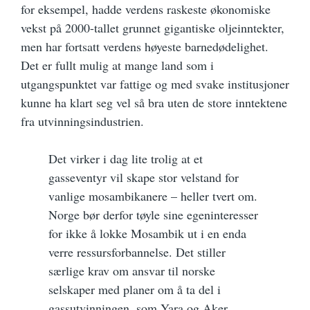
for eksempel, hadde verdens raskeste økonomiske
vekst på 2000-tallet grunnet gigantiske oljeinntekter,
men har fortsatt verdens høyeste barnedødelighet.
Det er fullt mulig at mange land som i
utgangspunktet var fattige og med svake institusjoner
kunne ha klart seg vel så bra uten de store inntektene
fra utvinningsindustrien.
Det virker i dag lite trolig at et
gasseventyr vil skape stor velstand for
vanlige mosambikanere – heller tvert om.
Norge bør derfor tøyle sine egeninteresser
for ikke å lokke Mosambik ut i en enda
verre ressursforbannelse. Det stiller
særlige krav om ansvar til norske
selskaper med planer om å ta del i
gassutvinningen, som Yara og Aker