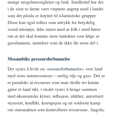
mange uregelmessigheter og fusk. Imidlertid har det
i de siste to årene vært væpnete angrep nord i landet
som det påstås er knyttet til islamistiske grupper.
Disse kan også tolkes som uttrykk for betydelig
sosial misnøye, ikke minst med at folk i nord hører
om at det skal komme store inntekter som følge av
gassfunnene, inntekter som de ikke får noen del i.
Mosambiks pressursforbannelse
Det synes å hvile en
«ressursforbannelse»
over land
med store naturressurser – særlig olje og gass. Det er
et paradoks at ressurser som man skulle tro kunne
gjøre et land rikt, i stedet synes å henge sammen
med økonomiske kriser, inflasjon, ulikhet, autoritært
styresett, konflikt, korrupsjon og en voldsom kamp
om statsmakten som kontrollerer ressursene. Angola,