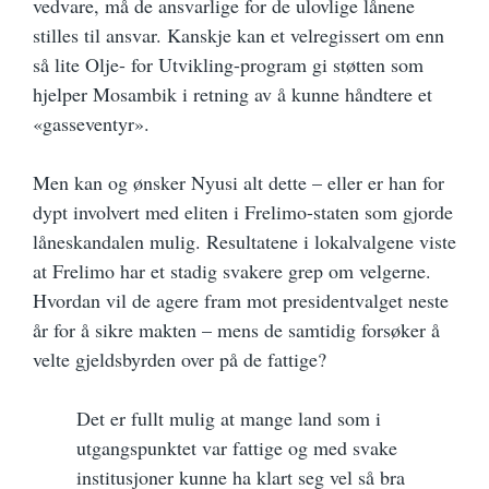
vedvare, må de ansvarlige for de ulovlige lånene
stilles til ansvar. Kanskje kan et velregissert om enn
så lite Olje- for Utvikling-program gi støtten som
hjelper Mosambik i retning av å kunne håndtere et
«gasseventyr».
Men kan og ønsker Nyusi alt dette – eller er han for
dypt involvert med eliten i Frelimo-staten som gjorde
låneskandalen mulig. Resultatene i lokalvalgene viste
at Frelimo har et stadig svakere grep om velgerne.
Hvordan vil de agere fram mot presidentvalget neste
år for å sikre makten – mens de samtidig forsøker å
velte gjeldsbyrden over på de fattige?
Det er fullt mulig at mange land som i
utgangspunktet var fattige og med svake
institusjoner kunne ha klart seg vel så bra