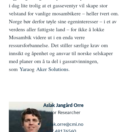
i dag lite trolig at et gasseventyr vil skape stor
velstand for vanlige mosambikere – heller tvert om.
Norge bør derfor tøyle sine egeninteresser – i et av
verdens aller fattigste land – for ikke å lokke
Mosambik videre ut i en enda verre
ressursforbannelse. Det stiller særlige krav om
innsikt og åpenhet og ansvar til norske selskaper
med planer om å ta del i gassutvinningen,
som
Yara
og
Aker Solutions
.
Aslak Jangård Orre
Senior Researcher
aslak.orre@cmi.no
+47 48176560