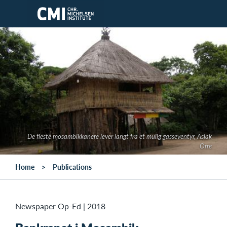
Skip to main content
De fleste mosambikkanere lever langt fra et mulig gasseventyr, Aslak
Orre
Home
Publications
Newspaper Op-Ed
|
2018