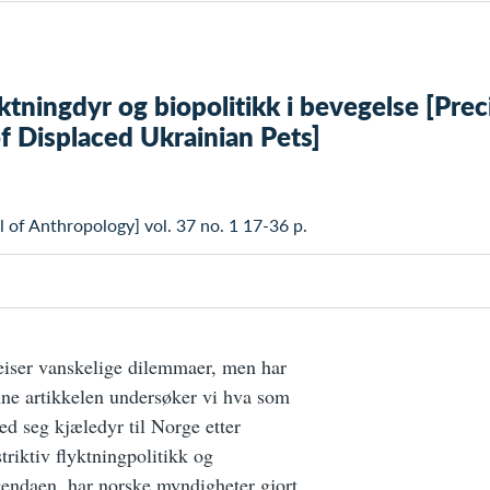
ktningdyr og biopolitikk i bevegelse [Prec
f Displaced Ukrainian Pets]
l of Anthropology] vol. 37 no. 1 17-36 p.
reiser vanskelige dilemmaer, men har
enne artikkelen undersøker vi hva som
ed seg kjæledyr til Norge etter
triktiv flyktningpolitikk og
endaen, har norske myndigheter gjort