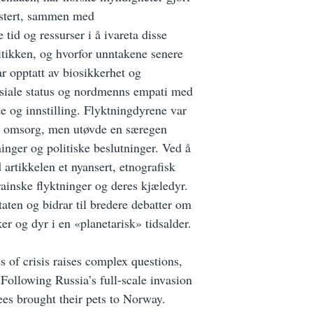
vestert, sammen med
 tid og ressurser i å ivareta disse
itikken, og hvorfor unntakene senere
ar opptatt av biosikkerhet og
osiale status og nordmenns empati med
te og innstilling. Flyktningdyrene var
 og omsorg, men utøvde en særegen
nger og politiske beslutninger. Ved å
 artikkelen et nyansert, etnografisk
rainske flyktninger og deres kjæledyr.
aten og bidrar til bredere debatter om
r og dyr i en «planetarisk» tidsalder.
 of crisis raises complex questions,
n. Following Russia’s full-scale invasion
es brought their pets to Norway.