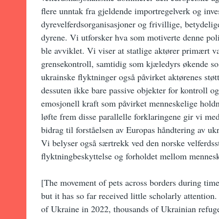
flere unntak fra gjeldende importregelverk og in
dyrevelferdsorganisasjoner og frivillige, betydelige
dyrene. Vi utforsker hva som motiverte denne pol
ble avviklet. Vi viser at statlige aktører primært v
grensekontroll, samtidig som kjæledyrs økende s
ukrainske flyktninger også påvirket aktørenes støt
dessuten ikke bare passive objekter for kontroll
emosjonell kraft som påvirket menneskelige holdni
løfte frem disse parallelle forklaringene gir vi med
bidrag til forståelsen av Europas håndtering av uk
Vi belyser også særtrekk ved den norske velferdsst
flyktningbeskyttelse og forholdet mellom menneske
[The movement of pets across borders during times
but it has so far received little scholarly attentio
of Ukraine in 2022, thousands of Ukrainian refuge