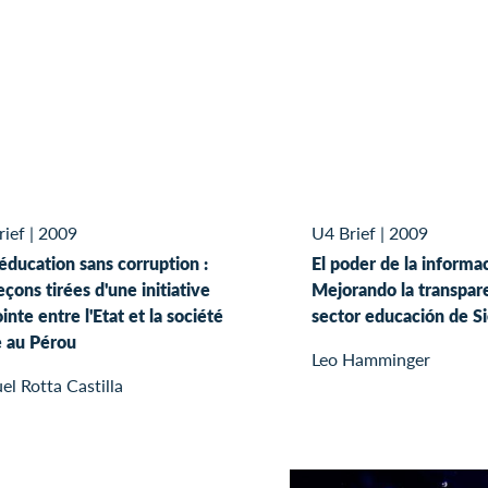
rief
|
2009
U4 Brief
|
2009
éducation sans corruption :
El poder de la informa
eçons tirées d'une initiative
Mejorando la transpare
inte entre l'Etat et la société
sector educación de S
e au Pérou
Leo Hamminger
l Rotta Castilla