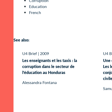
Corruption
Education
French
See also:
U4 Brief
|
2009
U4 B
Les enseignants et les taxis : la
Une 
corruption dans le secteur de
Les l
l'éducation au Honduras
conjo
civil
Alessandra Fontana
Samue